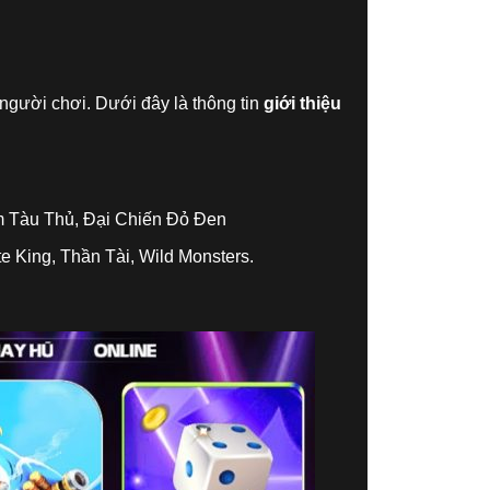
gười chơi. Dưới đây là thông tin
giới thiệu
ầm Tàu Thủ, Đại Chiến Đỏ Đen
 King, Thần Tài, Wild Monsters.