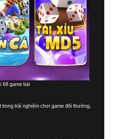
i 68 game bài
t trong trải nghiệm chơi game đổi thưởng.