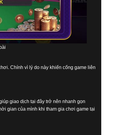
bài
ơi. Chính vì lý do này khiến cổng game liên
iúp giao dịch tại đây trở nên nhanh gọn
thời gian của mình khi tham gia chơi game tại