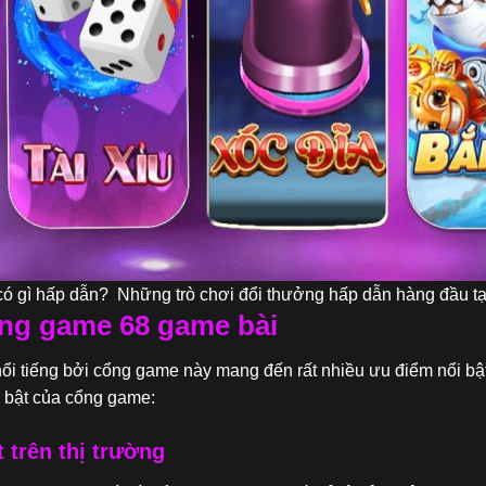
có gì hấp dẫn? Những trò chơi đổi thưởng hấp dẫn hàng đầu tạ
ổng game 68 game bài
nổi tiếng bởi cổng game này mang đến rất nhiều ưu điểm nổi bậ
 bật của cổng game:
t trên thị trường