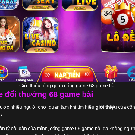
Giới thiệu tổng quan cổng game 68 game bài
 đổi thưởng 68 game bài
ược nhiều người chơi quan tâm khi tìm hiểu
giới thiệu
của cổn
s.
quản lý bài bản của mình, cổng game 68 game bài đã không ngừn