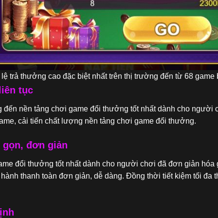
 lệ trả thưởng cao đặc biệt nhất trên thị trường đến từ 68 game 
liên tục
đến nền tảng chơi game đổi thưởng tốt nhất dành cho người ch
ame, cải tiến chất lượng nền tảng chơi game đổi thưởng.
h gọn, đơn giản
me đổi thưởng tốt nhất dành cho người chơi đã đơn giản hóa g
hành thanh toàn đơn giản, dễ dàng. Đồng thời tiết kiệm tối đa 
định