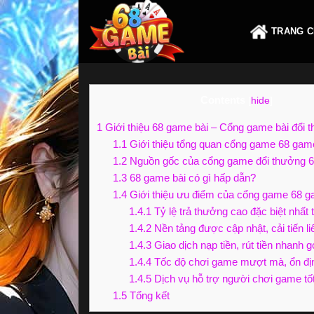
Bỏ
qua
TRANG C
nội
dung
Contents
[
hide
]
1
Giới thiệu 68 game bài – Cổng game bài đổi t
1.1
Giới thiệu tổng quan cổng game 68 gam
1.2
Nguồn gốc của cổng game đổi thưởng 6
1.3
68 game bài có gì hấp dẫn?
1.4
Giới thiệu ưu điểm của cổng game 68 g
1.4.1
Tỷ lệ trả thưởng cao đặc biệt nhất t
1.4.2
Nền tảng được cập nhật, cải tiến li
1.4.3
Giao dịch nạp tiền, rút tiền nhanh 
1.4.4
Tốc độ chơi game mượt mà, ổn đ
1.4.5
Dịch vụ hỗ trợ người chơi game tốt
1.5
Tổng kết