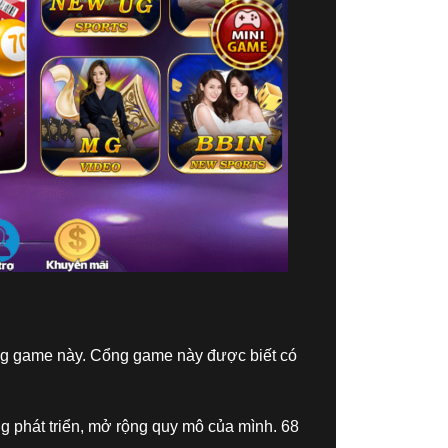
g game này. Cổng game này được biết có
g phát triển, mở rộng quy mô của mình. 68