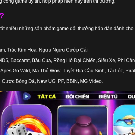
ng cổng game uy tín, hợp pháp hiện nay trên thị trường.
n?
ất nhiều những sản phẩm game đổi thưởng hấp dẫn dành cho n
am, Trác Kim Hoa, Ngưu Ngưu Cướp Cái
 MD5, Baccarat, Bầu Cua, Rồng Hổ Đại Chiến, Siêu Xe, Phi C
pes Go Wild, Ma Thú Wow, Tuyệt Địa Cầu Sinh, Tài Lộc, Pirate
ề, Cược Bóng Đá, New UG, PP, BBIN, MG Video.