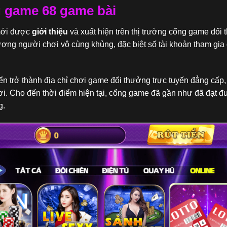
g game 68 game bài
mới được
giới thiệu
và xuất hiện trên thị trường cổng game đổi 
ng người chơi vô cùng khủng, đặc biệt số tài khoản tham gia c
iển trở thành địa chỉ chơi game đổi thưởng trực tuyến đẳng c
hơi. Cho đến thời điểm hiện tại, cổng game đã gần như đã đạt đ
g.