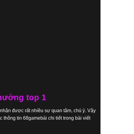
thưởng top 1
nhận được rất nhiều sự quan tâm, chú ý. Vậy
thông tin 68gamebài chi tiết trong bài viết