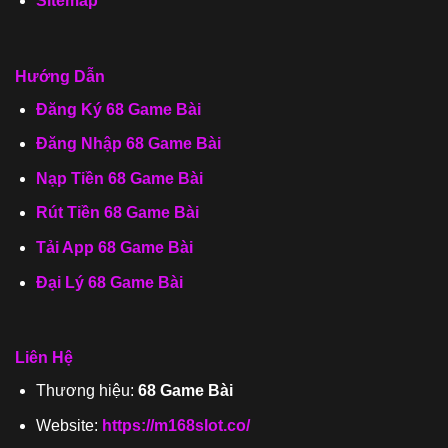
Sitemap
Hướng Dẫn
Đăng Ký 68 Game Bài
Đăng Nhập 68 Game Bài
Nạp Tiền 68 Game Bài
Rút Tiền 68 Game Bài
Tải App 68 Game Bài
Đại Lý 68 Game Bài
Liên Hệ
Thương hiệu:
68 Game Bài
Website:
https://m168slot.co/