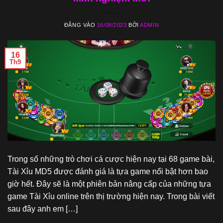
ĐĂNG VÀO
16/09/2023
BỞI
ADMIN
16
Th9
Trong số những trò chơi cá cược hiện nay tại 68 game bài,
Tài Xỉu MD5 được đánh giá là tựa game nổi bật hơn bao
giờ hết. Đây sẽ là một phiên bản nâng cấp của những tựa
game Tài Xỉu online trên thị trường hiện nay. Trong bài viết
sau đây anh em […]