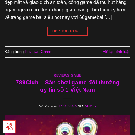
đẹp mắt và giao dịch an toàn, cổng game đã thu hút hàng
ngàn người chơi trên không gian mạng. Tìm hiểu kỹ hơn
về trang game bài siêu hot này với 68gamebai […]
TIẾP TỤC ĐỌC
→
Đăng trong
Reviews Game
Để lại bình luận
REVIEWS GAME
789Club – Sân chơi game đổi thưởng
uy tín số 1 Việt Nam
ĐĂNG VÀO
16/09/2023
BỞI
ADMIN
16
Th9