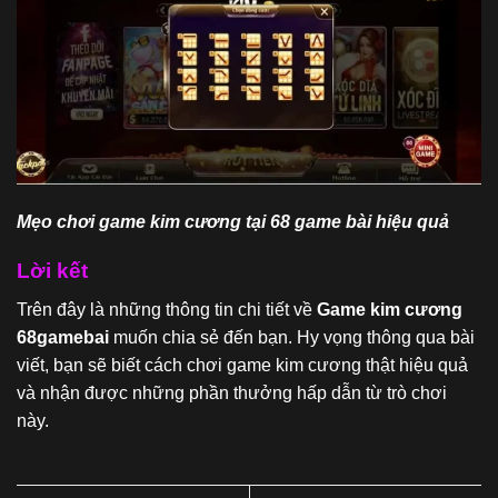
Mẹo chơi game kim cương tại 68 game bài hiệu quả
Lời kết
Trên đây là những thông tin chi tiết về
Game kim cương
68gamebai
muốn chia sẻ đến bạn. Hy vọng thông qua bài
viết, bạn sẽ biết cách chơi game kim cương thật hiệu quả
và nhận được những phần thưởng hấp dẫn từ trò chơi
này.