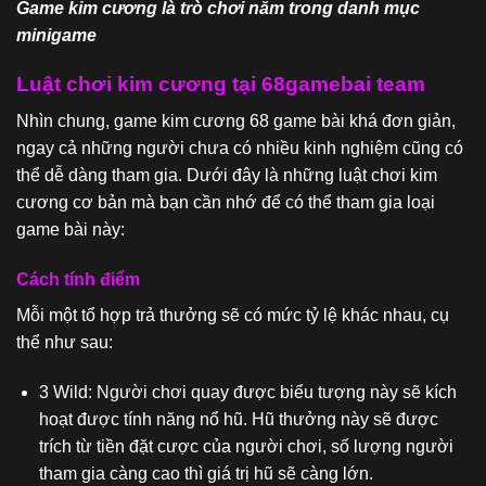
Game kim cương là trò chơi nằm trong danh mục
minigame
Luật chơi kim cương tại 68gamebai team
Nhìn chung, game kim cương 68 game bài khá đơn giản,
ngay cả những người chưa có nhiều kinh nghiệm cũng có
thể dễ dàng tham gia. Dưới đây là những luật chơi kim
cương cơ bản mà bạn cần nhớ để có thể tham gia loại
game bài này:
Cách tính điểm
Mỗi một tổ hợp trả thưởng sẽ có mức tỷ lệ khác nhau, cụ
thể như sau:
3 Wild: Người chơi quay được biểu tượng này sẽ kích
hoạt được tính năng nổ hũ. Hũ thưởng này sẽ được
trích từ tiền đặt cược của người chơi, số lượng người
tham gia càng cao thì giá trị hũ sẽ càng lớn.