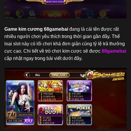
Game kim cương 68gamebai
đang là cái tên được rất
nhiều người chơi yêu thích trong thời gian gần đây. Thể
loại slot này có lối chơi khá đơn giản cùng tỷ lệ trả thưởng
cực cao. Chi tiết về trò chơi kim cược sẽ được
68gamebai
cập nhật ngay trong bài viết dưới đây.