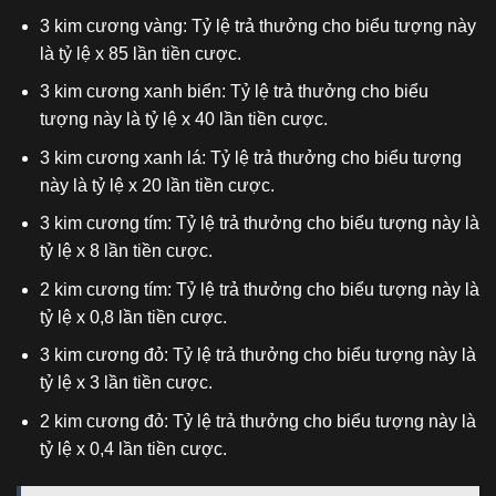
3 kim cương vàng: Tỷ lệ trả thưởng cho biểu tượng này
là tỷ lệ x 85 lần tiền cược.
3 kim cương xanh biển: Tỷ lệ trả thưởng cho biểu
tượng này là tỷ lệ x 40 lần tiền cược.
3 kim cương xanh lá: Tỷ lệ trả thưởng cho biểu tượng
này là tỷ lệ x 20 lần tiền cược.
3 kim cương tím: Tỷ lệ trả thưởng cho biểu tượng này là
tỷ lệ x 8 lần tiền cược.
2 kim cương tím: Tỷ lệ trả thưởng cho biểu tượng này là
tỷ lệ x 0,8 lần tiền cược.
3 kim cương đỏ: Tỷ lệ trả thưởng cho biểu tượng này là
tỷ lệ x 3 lần tiền cược.
2 kim cương đỏ: Tỷ lệ trả thưởng cho biểu tượng này là
tỷ lệ x 0,4 lần tiền cược.