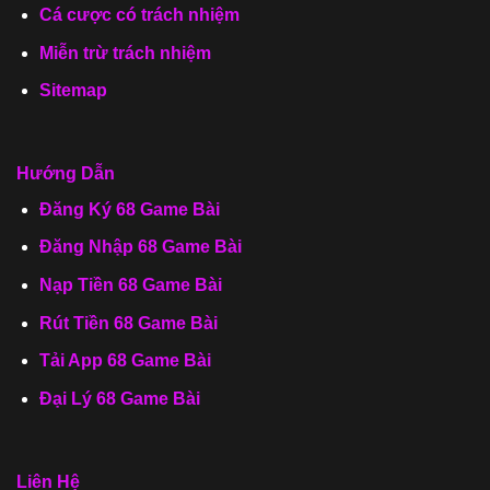
Cá cược có trách nhiệm
Miễn trừ trách nhiệm
Sitemap
Hướng Dẫn
Đăng Ký 68 Game Bài
Đăng Nhập 68 Game Bài
Nạp Tiền 68 Game Bài
Rút Tiền 68 Game Bài
Tải App 68 Game Bài
Đại Lý 68 Game Bài
Liên Hệ