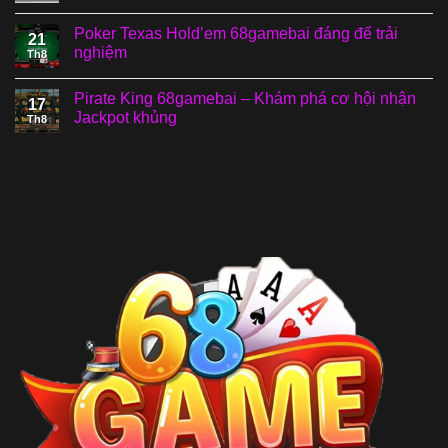
Poker Texas Hold’em 68gamebai đáng để trải
21
nghiệm
Th8
Pirate King 68gamebai – Khám phá cơ hội nhận
17
Jackpot khủng
Th8