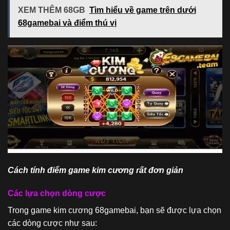
XEM THÊM 68GB
Tìm hiểu về game trên dưới
68gamebai và điểm thú vị
Cách tính điểm game kim cương rất đơn giản
Các lựa chọn dòng cược
Trong game kim cương 68gamebai, bạn sẽ được lựa chọn
các dòng cược như sau: