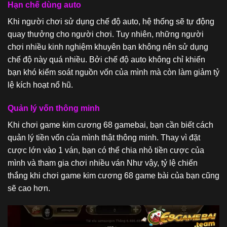
Hạn chế dùng auto
Khi người chơi sử dụng chế độ auto, hệ thống sẽ tự động
quay thưởng cho người chơi. Tuy nhiên, những người
chơi nhiều kinh nghiệm khuyên bạn không nên sử dụng
chế độ này quá nhiều. Bởi chế độ auto không chỉ khiến
bạn khó kiểm soát nguồn vốn của mình mà còn làm giảm tỷ
lệ kích hoạt nổ hũ.
Quản lý vốn thông minh
Khi chơi game kim cương 68 gamebai, bạn cần biết cách
quản lý tiền vốn của mình thật thông minh. Thay vì đặt
cược lớn vào 1 ván, bạn có thể chia nhỏ tiền cược của
mình và tham gia chơi nhiều ván Như vậy, tỷ lệ chiến
thắng khi chơi game kim cương 68 game bài của bạn cũng
sẽ cao hơn.