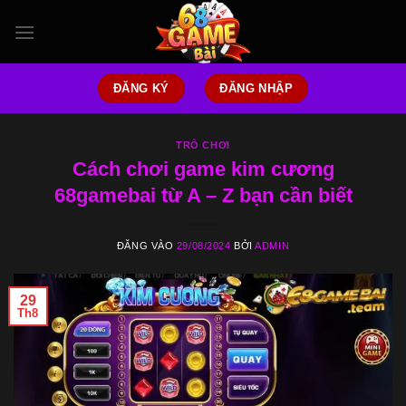
Bỏ
qua
nội
dung
ĐĂNG KÝ
ĐĂNG NHẬP
TRÒ CHƠI
Cách chơi game kim cương
68gamebai từ A – Z bạn cần biết
ĐĂNG VÀO
29/08/2024
BỞI
ADMIN
29
Th8