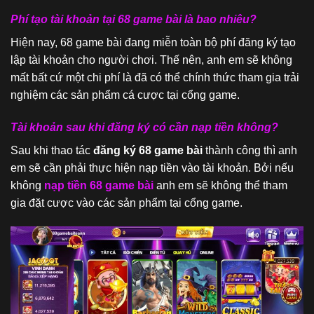
Phí tạo tài khoản tại 68 game bài là bao nhiêu?
Hiện nay, 68 game bài đang miễn toàn bộ phí đăng ký tạo
lập tài khoản cho người chơi. Thế nên, anh em sẽ không
mất bất cứ một chi phí là đã có thể chính thức tham gia trải
nghiệm các sản phẩm cá cược tại cổng game.
T
ài khoản sau khi đăng ký có cần nạp tiền không?
Sau khi thao tác
đăng ký 68 game bài
thành công thì anh
em sẽ cần phải thực hiện nạp tiền vào tài khoản. Bởi nếu
không
nạp tiền 68 game bài
anh em sẽ không thể tham
gia đặt cược vào các sản phẩm tại cổng game.