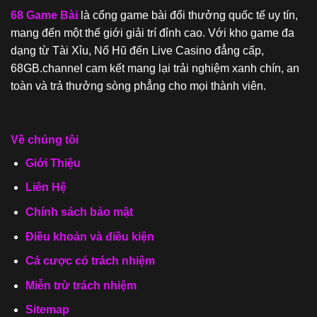
68 Game Bài
là cổng game bài đổi thưởng quốc tế uy tín,
mang đến một thế giới giải trí đỉnh cao. Với kho game đa
dạng từ Tài Xỉu, Nổ Hũ đến Live Casino đẳng cấp,
68GB.channel cam kết mang lại trải nghiệm xanh chín, an
toàn và trả thưởng sòng phẳng cho mọi thành viên.
Về chúng tôi
Giới Thiệu
Liên Hệ
Chính sách bảo mật
Điều khoản và điều kiện
Cá cược có trách nhiệm
Miễn trừ trách nhiệm
Sitemap