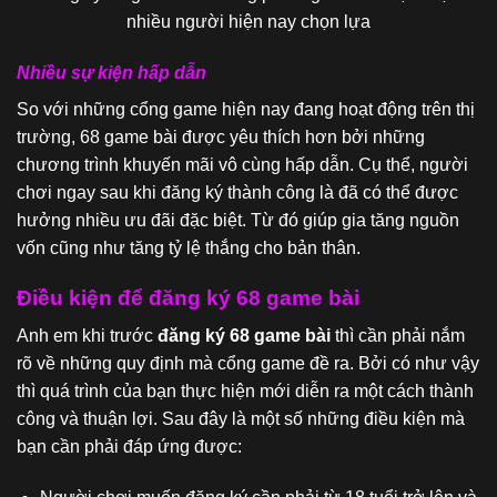
nhiều người hiện nay chọn lựa
Nhiều sự kiện hấp dẫn
So với những cổng game hiện nay đang hoạt động trên thị
trường, 68 game bài được yêu thích hơn bởi những
chương trình khuyến mãi vô cùng hấp dẫn. Cụ thể, người
chơi ngay sau khi đăng ký thành công là đã có thể được
hưởng nhiều ưu đãi đặc biệt. Từ đó giúp gia tăng nguồn
vốn cũng như tăng tỷ lệ thắng cho bản thân.
Điều kiện để đăng ký 68 game bài
Anh em khi trước
đăng ký 68 game bài
thì cần phải nắm
rõ về những quy định mà cổng game đề ra. Bởi có như vậy
thì quá trình của bạn thực hiện mới diễn ra một cách thành
công và thuận lợi. Sau đây là một số những điều kiện mà
bạn cần phải đáp ứng được: