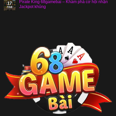
Pirate King 68gamebai – Khám phá cơ hội nhận
17
Jackpot khủng
Th8