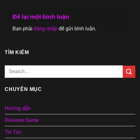
Để lại một bình luận
Bạn phải
đăng nhập
để gửi bình luận.
TÌM KIẾM
CHUYÊN MỤC
Hướng dẫn
Reviews Game
Tin Tức