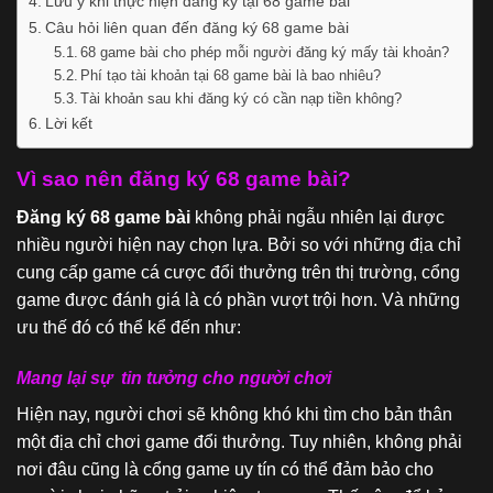
Lưu ý khi thực hiện đăng ký tại 68 game bài
Câu hỏi liên quan đến đăng ký 68 game bài
68 game bài cho phép mỗi người đăng ký mấy tài khoản?
Phí tạo tài khoản tại 68 game bài là bao nhiêu?
Tài khoản sau khi đăng ký có cần nạp tiền không?
Lời kết
Vì sao nên đăng ký 68 game bài?
Đăng ký 68 game bài
không phải ngẫu nhiên lại được
nhiều người hiện nay chọn lựa. Bởi so với những địa chỉ
cung cấp game cá cược đổi thưởng trên thị trường, cổng
game được đánh giá là có phần vượt trội hơn. Và những
ưu thế đó có thể kể đến như:
Mang lại sự tin tưởng cho người chơi
Hiện nay, người chơi sẽ không khó khi tìm cho bản thân
một địa chỉ chơi game đổi thưởng. Tuy nhiên, không phải
nơi đâu cũng là cổng game uy tín có thể đảm bảo cho