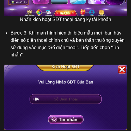
Nhấn kích hoạt SĐT thoại đăng ký tài khoản
Bước 3: Khi màn hình hiển thị biểu mẫu mới, bạn hãy
điền số điện thoại chính chủ và bản thân thường xuyên
sử dụng vào mục “Số điện thoại”. Tiếp đến chọn “Tin
nhắn”.