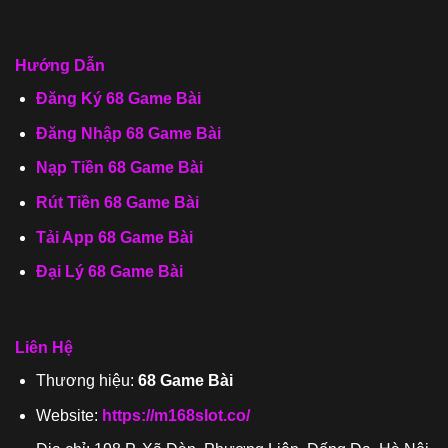
Hướng Dẫn
Đăng Ký 68 Game Bài
Đăng Nhập 68 Game Bài
Nạp Tiền 68 Game Bài
Rút Tiền 68 Game Bài
Tải App 68 Game Bài
Đại Lý 68 Game Bài
Liên Hệ
Thương hiệu:
68 Game Bài
Website:
https://m168slot.co/