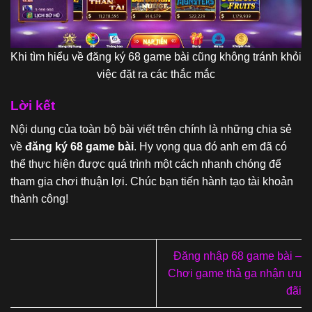
Khi tìm hiểu về đăng ký 68 game bài cũng không tránh khỏi
việc đặt ra các thắc mắc
Lời kết
Nội dung của toàn bộ bài viết trên chính là những chia sẻ
về
đăng ký 68 game bài
. Hy vọng qua đó anh em đã có
thể thực hiện được quá trình một cách nhanh chóng để
tham gia chơi thuận lợi. Chúc bạn tiến hành tạo tài khoản
thành công!
Đăng nhập 68 game bài –
Chơi game thả ga nhận ưu
đãi