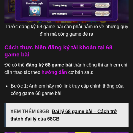
Trước đăng ký 68 game bài cần phải nắm rõ về những quy
định mà cổng game đề ra
Cách thực hiện đăng ký tài khoản tại 68
game bài
Để có thể
đăng ký 68 game bài
thành công thì anh em chỉ
cần thao tác theo
hướng dẫn
cơ bản sau:
Bước 1: Anh em hãy mở link truy cập chính thống của
cổng game 68 game bài.
XEM THÊM 68GB
Đại lý 68 game bài – Cách trở
thành đại lý của 68GB