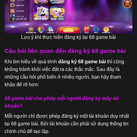
Lưu ý khi thực hiện đăng ký tại 68 game bài
Câu hỏi liên quan đến đăng ký 68 game bài
Khi tìm hiểu về quá trình
đăng ký 68 game bài
thì cũng
không tránh khỏi việc đặt ra các thắc mắc. Sau đây là
những câu hỏi phổ biến ở nhiều người, bạn hãy tham
khảo để rõ hơn:
68 game bài cho phép mỗi người đăng ký mấy tài
khoản?
Mỗi người chỉ được phép đăng ký một tài khoản duy nhất
tại 68 game bài. Bởi tài khoản cần phải sử dụng thông tin
chính chủ để tạo lập.