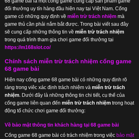
68 game bài là một cổng game cung cấp sản phẩm game
đổi thưởng uy tín hàng đầu hiện nay tại Việt Nam. Cổng
game có những quy định về
miễn trừ trách nhiệm
mà
game thủ cần phải nắm bắt được. Trong bài viết sau đây
sẽ cung cấp những thông tin về
miễn trừ trách nhiệm
trong quá trình tham gia chơi game đổi thưởng tại
https://m168slot.co/
Chính sách miễn trừ trách nhiệm cổng game
68 game bài
Hiện nay cổng game 68 game bài có những quy định rõ
ràng trong viêc xác định trách nhiệm và
miễn trừ trách
nhiệm
. Dưới đây là những thông tin chi tiết, cụ thể của
cổng game liên quan đến
miễn trừ trách nhiệm
trong hoạt
động tổ chức chơi game đổi thưởng:
Về bảo mật thông tin khách hàng tại 68 game bài
Cổng game 68 game bài có trách nhiệm trong việc
bảo mật