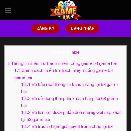
Bỏ
qua
nội
dung
ĐĂNG KÝ
ĐĂNG NHẬP
Contents
[
hide
]
1
Thông tin miễn trừ trách nhiệm cổng game 68 game bài
1.1
Chính sách miễn trừ trách nhiệm cổng game 68
game bài
1.1.1
Về bảo mật thông tin khách hàng tại 68 game
bài
1.1.2
Về sử dụng thông tin khách hàng tại 68 game
bài
1.1.3
Về liên kết đường dẫn đến những website khác
tại 68 game bài
1.1.4
Về trách nhiệm giải quyết tranh chấp tại 68