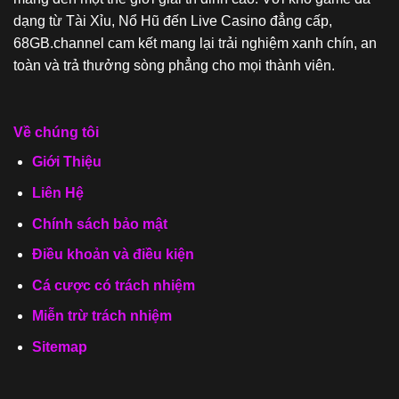
dạng từ Tài Xỉu, Nổ Hũ đến Live Casino đẳng cấp,
68GB.channel cam kết mang lại trải nghiệm xanh chín, an
toàn và trả thưởng sòng phẳng cho mọi thành viên.
Về chúng tôi
Giới Thiệu
Liên Hệ
Chính sách bảo mật
Điều khoản và điều kiện
Cá cược có trách nhiệm
Miễn trừ trách nhiệm
Sitemap