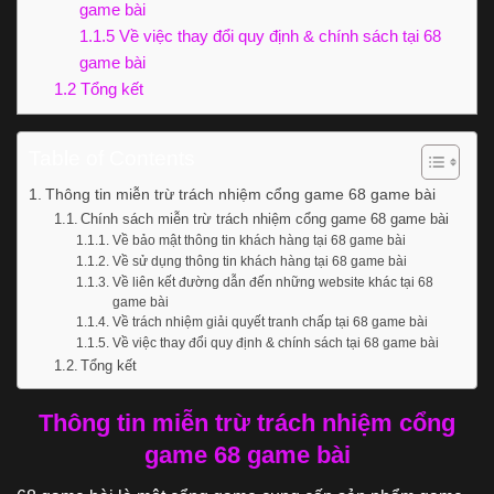
game bài
1.1.5
Về việc thay đổi quy định & chính sách tại 68
game bài
1.2
Tổng kết
Table of Contents
Thông tin miễn trừ trách nhiệm cổng game 68 game bài
Chính sách miễn trừ trách nhiệm cổng game 68 game bài
Về bảo mật thông tin khách hàng tại 68 game bài
Về sử dụng thông tin khách hàng tại 68 game bài
Về liên kết đường dẫn đến những website khác tại 68
game bài
Về trách nhiệm giải quyết tranh chấp tại 68 game bài
Về việc thay đổi quy định & chính sách tại 68 game bài
Tổng kết
Thông tin miễn trừ trách nhiệm cổng
game 68 game bài