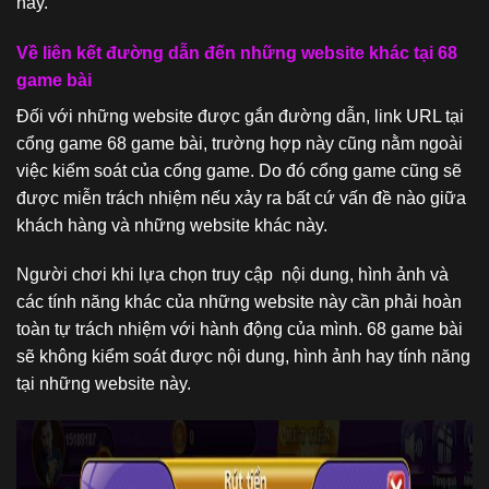
này.
Về liên kết đường dẫn đến những website khác tại 68
game bài
Đối với những website được gắn đường dẫn, link URL tại
cổng game 68 game bài, trường hợp này cũng nằm ngoài
việc kiểm soát của cổng game. Do đó cổng game cũng sẽ
được miễn trách nhiệm nếu xảy ra bất cứ vấn đề nào giữa
khách hàng và những website khác này.
Người chơi khi lựa chọn truy cập nội dung, hình ảnh và
các tính năng khác của những website này cần phải hoàn
toàn tự trách nhiệm với hành động của mình. 68 game bài
sẽ không kiểm soát được nội dung, hình ảnh hay tính năng
tại những website này.