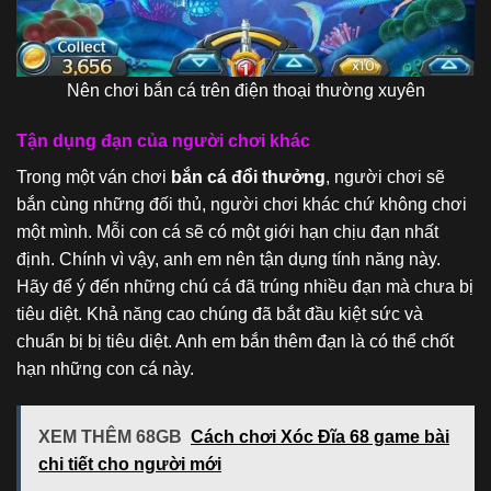
Nên chơi bắn cá trên điện thoại thường xuyên
Tận dụng đạn của người chơi khác
Trong một ván chơi
bắn cá đổi thưởng
, người chơi sẽ
bắn cùng những đối thủ, người chơi khác chứ không chơi
một mình. Mỗi con cá sẽ có một giới hạn chịu đạn nhất
định. Chính vì vậy, anh em nên tận dụng tính năng này.
Hãy để ý đến những chú cá đã trúng nhiều đạn mà chưa bị
tiêu diệt. Khả năng cao chúng đã bắt đầu kiệt sức và
chuẩn bị bị tiêu diệt. Anh em bắn thêm đạn là có thể chốt
hạn những con cá này.
XEM THÊM 68GB
Cách chơi Xóc Đĩa 68 game bài
chi tiết cho người mới