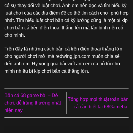
có sự thay đổi về luật chơi. Anh em nên đọc và tìm hiểu kỹ
luật chơi của các địa điểm để có thể tìm cách chơi phù hợp
nhất. Tìm hiểu luật chơi bắn cá kỹ lưỡng cũng là một bí kíp
chơi bắn cá trên điện thoại thắng lớn mà tân binh nên có
cho mình.
Trên đây là những cách bắn cá trên điện thoại thắng lớn
cho người chơi mới mà redwing.jpn.com muốn chia sẻ
đến anh em. Hy vọng qua bài viết anh em đã bỏ túi cho
mình nhiều bí kíp chơi bắn cá thắng lớn.
Bắn cá 68 game bài – Dễ
Tổng hợp mọi thuật toán bắn
chơi, dễ trúng thưởng nhất
cá cần biết tại 68Gamebai
hiện nay