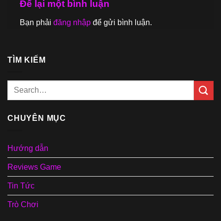
Để lại một bình luận
Bạn phải
đăng nhập
để gửi bình luận.
TÌM KIẾM
CHUYÊN MỤC
Hướng dẫn
Reviews Game
Tin Tức
Trò Chơi