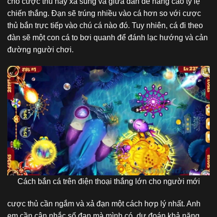
cho cược thủ hãy xả súng và giữa đàn để nâng cao tỷ lệ
chiến thắng. Đạn sẽ trúng nhiều vào cá hơn so với cược
thủ bắn trực tiếp vào chú cá nào đó. Tuy nhiên, cá đi theo
đàn sẽ một con cá to bơi quanh để đánh lạc hướng và cản
đường người chơi.
Cách bắn cá trên điện thoại thắng lớn cho người mới
cược thủ cần ngắm và xả đạn một cách hợp lý nhất. Anh
em cần cân nhắc số đạn mà mình có, dự đoán khả năng