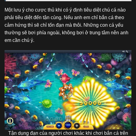
Một lưu ý cho cược thủ khi có ý định tiêu diệt chú cá nào
phải tiêu diệt đến tận cùng. Nếu anh em chỉ bắn cá theo
cảm hứng thì sẽ chỉ tốn đạn mà thôi. Những con cá yếu
thường sẽ bơi phía ngoài, không bơi ở trung tâm nên anh
em cần chú ý.
Tận dụng đạn của người chơi khác khi chơi bắn cá trên