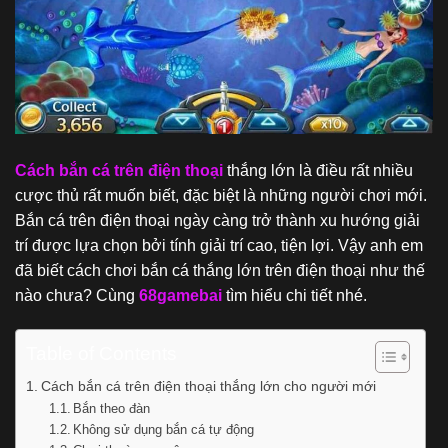
Cách bắn cá trên điện thoại
thắng lớn là điều rất nhiều
cược thủ rất muốn biết, đặc biệt là những người chơi mới.
Bắn cá trên điện thoại ngày càng trở thành xu hướng giải
trí được lựa chọn bởi tính giải trí cao, tiện lợi. Vậy anh em
đã biết cách chơi bắn cá thắng lớn trên điện thoại như thế
nào chưa? Cùng
68gamebai
tìm hiểu chi tiết nhé.
Table of Contents
Cách bắn cá trên điện thoại thắng lớn cho người mới
Bắn theo đàn
Không sử dụng bắn cá tự động