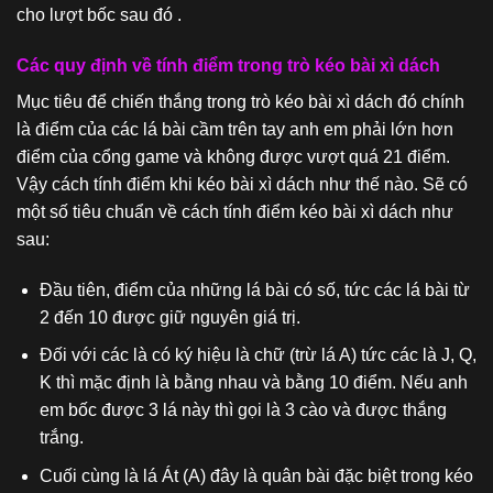
cho lượt bốc sau đó .
Các quy định về tính điểm trong trò kéo bài xì dách
Mục tiêu để chiến thắng trong trò kéo bài xì dách đó chính
là điểm của các lá bài cầm trên tay anh em phải lớn hơn
điểm của cổng game và không được vượt quá 21 điểm.
Vậy cách tính điểm khi kéo bài xì dách như thế nào. Sẽ có
một số tiêu chuẩn về cách tính điểm kéo bài xì dách như
sau:
Đầu tiên, điểm của những lá bài có số, tức các lá bài từ
2 đến 10 được giữ nguyên giá trị.
Đối với các là có ký hiệu là chữ (trừ lá A) tức các là J, Q,
K thì mặc định là bằng nhau và bằng 10 điểm. Nếu anh
em bốc được 3 lá này thì gọi là 3 cào và được thắng
trắng.
Cuối cùng là lá Át (A) đây là quân bài đặc biệt trong kéo