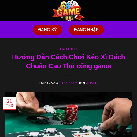
Bỏ
qua
nội
dung
ĐĂNG KÝ
ĐĂNG NHẬP
TRÒ CHƠI
Hướng Dẫn Cách Chơi Kéo Xì Dách
Chuẩn Cao Thủ cổng game
ĐĂNG VÀO
31/03/2024
BỞI
ADMIN
31
Th3