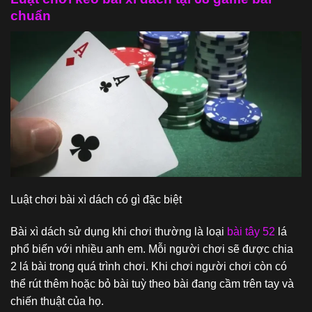
chuẩn
Luật chơi bài xì dách có gì đặc biệt
Bài xì dách sử dụng khi chơi thường là loại
bài tây 52
lá
phổ biến với nhiều anh em. Mỗi người chơi sẽ được chia
2 lá bài trong quá trình chơi. Khi chơi người chơi còn có
thể rút thêm hoặc bỏ bài tuỳ theo bài đang cầm trên tay và
chiến thuật của họ.