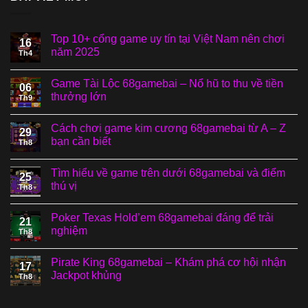
Top 10+ cổng game uy tín tại Việt Nam nên chơi
16
năm 2025
Th4
Game Tài Lộc 68gamebai – Nổ hũ to thu về tiền
06
thưởng lớn
Th9
Cách chơi game kim cương 68gamebai từ A – Z
29
bạn cần biết
Th8
Tìm hiểu về game trên dưới 68gamebai và điểm
25
thú vị
Th8
Poker Texas Hold’em 68gamebai đáng để trải
21
nghiệm
Th8
Pirate King 68gamebai – Khám phá cơ hội nhận
17
Jackpot khủng
Th8