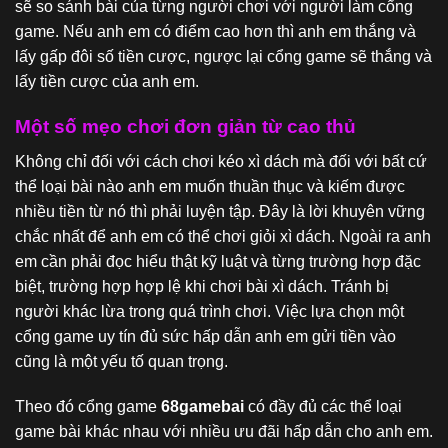
sẽ so sánh bài của từng người chơi với người làm cổng
game. Nếu anh em có điểm cao hơn thì anh em thắng và
lấy gấp đôi số tiền cược, ngược lại cổng game sẽ thắng và
lấy tiền cược của anh em.
Một số mẹo chơi đơn giản từ cao thủ
Không chỉ đối với cách chơi kéo xì dách mà đối với bất cứ
thể loại bài nào anh em muốn thuần thục và kiếm được
nhiều tiền từ nó thì phải luyện tập. Đây là lời khuyên vững
chắc nhất để anh em có thể chơi giỏi xì dách.
Ngoài ra anh
em cần phải đọc hiểu thật kỹ luật và từng trường hợp đặc
biệt, trường hợp hợp lệ khi chơi bài xì dách. Tránh bị
người khác lừa trong quá trình chơi. Việc lựa chọn một
cổng game uy tín đủ sức hấp dẫn anh em gửi tiền vào
cũng là một yếu tố quan trọng.
Theo đó cổng game
68gamebai
có đầy đủ các thể loại
game bài khác nhau với nhiều ưu đãi hấp dẫn cho anh em.